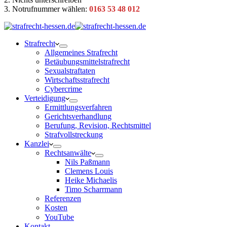
3. Notrufnummer wählen:
0163 53 48 012
Strafrecht
Allgemeines Strafrecht
Betäubungsmittelstrafrecht
Sexualstraftaten
Wirtschaftsstrafrecht
Cybercrime
Verteidigung
Ermittlungsverfahren
Gerichtsverhandlung
Berufung, Revision, Rechtsmittel
Strafvollstreckung
Kanzlei
Rechtsanwälte
Nils Paßmann
Clemens Louis
Heike Michaelis
Timo Scharrmann
Referenzen
Kosten
YouTube
Kontakt