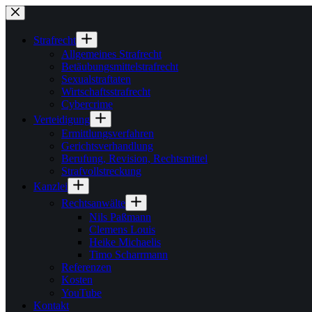
Zum
Inhalt
springen
Strafrecht
Allgemeines Strafrecht
Betäubungsmittelstrafrecht
Sexualstraftaten
Wirtschaftsstrafrecht
Cybercrime
Verteidigung
Ermittlungsverfahren
Gerichtsverhandlung
Berufung, Revision, Rechtsmittel
Strafvollstreckung
Kanzlei
Rechtsanwälte
Nils Paßmann
Clemens Louis
Heike Michaelis
Timo Scharrmann
Referenzen
Kosten
YouTube
Kontakt