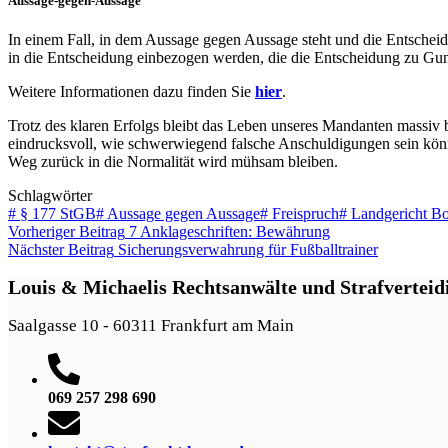
Aussage-gegen-Aussage
In einem Fall, in dem Aussage gegen Aussage steht und die Entscheid
in die Entscheidung einbezogen werden, die die Entscheidung zu Gu
Weitere Informationen dazu finden Sie
hier
.
Trotz des klaren Erfolgs bleibt das Leben unseres Mandanten massiv be
eindrucksvoll, wie schwerwiegend falsche Anschuldigungen sein könne
Weg zurück in die Normalität wird mühsam bleiben.
Schlagwörter
#
§ 177 StGB
#
Aussage gegen Aussage
#
Freispruch
#
Landgericht B
Vorheriger
Beitrag
7 Anklageschriften: Bewährung
Nächster
Beitrag
Sicherungsverwahrung für Fußballtrainer
Louis & Michaelis Rechtsanwälte und Strafverteid
Saalgasse 10 - 60311 Frankfurt am Main
069 257 298 690