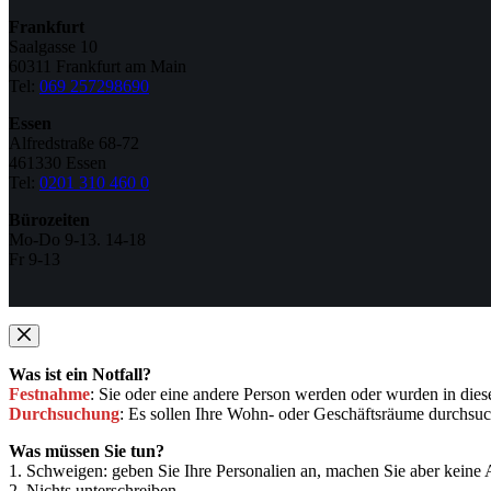
Frankfurt
Saalgasse 10
60311 Frankfurt am Main
Tel:
069 257298690
Essen
Alfredstraße 68-72
461330 Essen
Tel:
0201 310 460 0
Bürozeiten
Mo-Do 9-13. 14-18
Fr 9-13
Was ist ein Notfall?
Festnahme
: Sie oder eine andere Person werden oder wurden in d
Durchsuchung
: Es sollen Ihre Wohn- oder Geschäftsräume durchsu
Was müssen Sie tun?
1. Schweigen: geben Sie Ihre Personalien an, machen Sie aber keine
2. Nichts unterschreiben