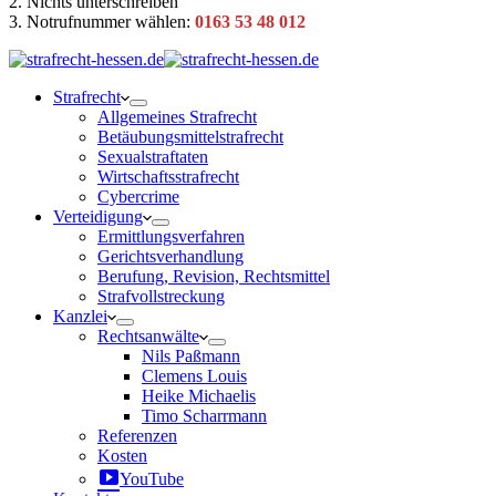
2. Nichts unterschreiben
3. Notrufnummer wählen:
0163 53 48 012
Strafrecht
Allgemeines Strafrecht
Betäubungsmittelstrafrecht
Sexualstraftaten
Wirtschaftsstrafrecht
Cybercrime
Verteidigung
Ermittlungsverfahren
Gerichtsverhandlung
Berufung, Revision, Rechtsmittel
Strafvollstreckung
Kanzlei
Rechtsanwälte
Nils Paßmann
Clemens Louis
Heike Michaelis
Timo Scharrmann
Referenzen
Kosten
YouTube