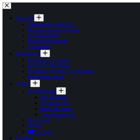
Zum
Inhalt
springen
Strafrecht
Allgemeines Strafrecht
Betäubungsmittelstrafrecht
Sexualstraftaten
Wirtschaftsstrafrecht
Cybercrime
Verteidigung
Ermittlungsverfahren
Gerichtsverhandlung
Berufung, Revision, Rechtsmittel
Strafvollstreckung
Kanzlei
Rechtsanwälte
Nils Paßmann
Clemens Louis
Heike Michaelis
Timo Scharrmann
Referenzen
Kosten
YouTube
Kontakt