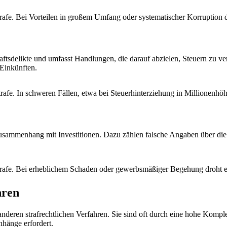
strafe. Bei Vorteilen in großem Umfang oder systematischer Korruption d
haftsdelikte und umfasst Handlungen, die darauf abzielen, Steuern zu v
Einkünften.
strafe. In schweren Fällen, etwa bei Steuerhinterziehung in Millionenhö
ammenhang mit Investitionen. Dazu zählen falsche Angaben über die E
strafe. Bei erheblichem Schaden oder gewerbsmäßiger Begehung droht ei
hren
 anderen strafrechtlichen Verfahren. Sie sind oft durch eine hohe Kompl
nhänge erfordert.