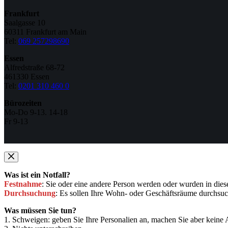
Frankfurt
Saalgasse 10
60311 Frankfurt am Main
Tel:
069 257298690
Essen
Alfredstraße 68-72
461330 Essen
Tel:
0201 310 460 0
Bürozeiten
Mo-Do 9-13. 14-18
Fr 9-13
Was ist ein Notfall?
Festnahme
: Sie oder eine andere Person werden oder wurden in d
Durchsuchung
: Es sollen Ihre Wohn- oder Geschäftsräume durchsu
Was müssen Sie tun?
1. Schweigen: geben Sie Ihre Personalien an, machen Sie aber keine