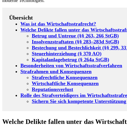
moderne Technologien.
Übersicht
Was ist das Wirtschaftsstrafrecht?
Welche Delikte fallen unter das Wirtschaftsstraf
Betrug und Untreue (§§ 263, 266 StGB)
Insolvenzstraftaten (§§ 283–283d StGB)
Bestechung und Bestechlichkeit (§§ 299, 3
Steuerhinterziehung (§ 370 AO)
Kapitalanlagebetrug (§ 264a StGB)
Besonderheiten von Wirtschaftsstrafverfahren
Strafrahmen und Konsequenzen
Strafrechtliche Konsequenzen
Wirtschaftliche Konsequenzen
Reputationsverlust
Rolle des Strafverteidigers im Wirtschaftsstrafr
Sichern Sie sich kompetente Unterstützung
Welche Delikte fallen unter das Wirtschaft