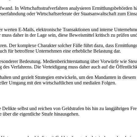
ufwand. In Wirtschaftsstrafverfahren analysieren Ermittlungsbehörden 
euerfahndung oder Wirtschaftsreferate der Staatsanwaltschaft zum Einsa
ler werten E-Mails, elektronische Transaktionen und interne Unternehm
r muss daher in der Lage sein, diese Beweismittel kritisch zu prüfen un
ahren. Der komplexe Charakter solcher Fälle führt dazu, dass Ermittlu
auch für betroffene Unternehmen eine erhebliche Belastung dar.
 besonderer Bedeutung. Medienberichterstattung über Vorwürfe wie Steu
es Verfahrens. Die Verteidigung muss daher auch auf die Öffentlichke
ehalten und gezielt Strategien entwickeln, um den Mandanten in diesem 
neller Umgang mit den wirtschaftlichen und medialen Folgen.
ie Delikte selbst und reichen von Geldstrafen bis hin zu langjährigen Fr
 über die eigentliche Strafe hinausgehen.